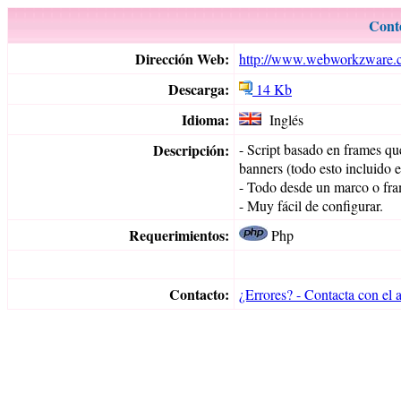
Conte
Dirección Web:
http://www.webworkzware.c
Descarga:
14 Kb
Idioma:
Inglés
Descripción:
- Script basado en frames que 
banners (todo esto incluido e
- Todo desde un marco o fra
- Muy fácil de configurar.
Requerimientos:
Php
Contacto:
¿Errores? - Contacta con el 